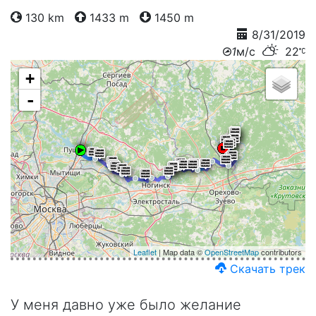
130 km
1433 m
1450 m
8/31/2019
1
м/с
22
+
-
Leaflet
| Map data ©
OpenStreetMap
contributors
Скачать трек
У меня давно уже было желание