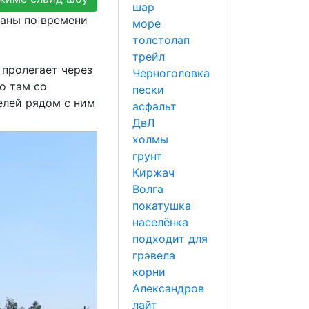
шар
ваны по времени
море
толстолап
трейл
й пролегает через
Черноголовка
о там со
пески
елей рядом с ним
асфальт
ДвЛ
холмы
грунт
Киржач
Волга
покатушка
населёнка
подходит для
грэвела
корни
Александров
лайт