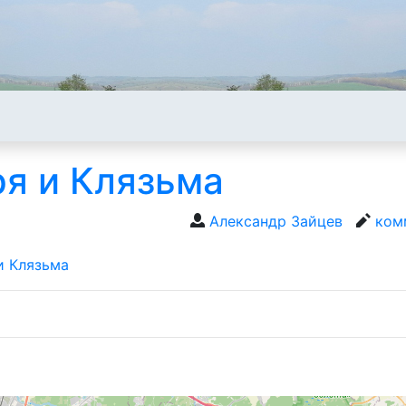
ря и Клязьма
Александр Зайцев
ком
и Клязьма