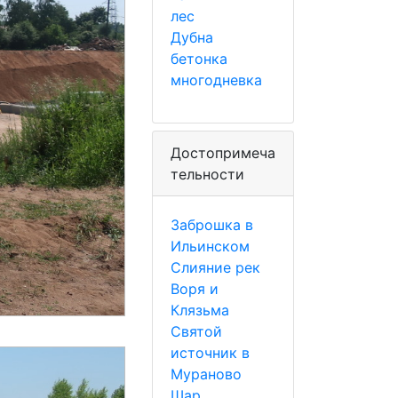
лес
Дубна
бетонка
многодневка
Достопримеча
тельности
Заброшка в
Ильинском
Слияние рек
Воря и
Клязьма
Святой
источник в
Мураново
Шар