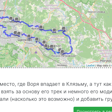
Leaflet
| Map data ©
есто, где Воря впадает в Клязьму, а тут как
взять за основу его трек и немного его мод
ли (насколько это возможно) и добавить гру
Посмотреть в ре