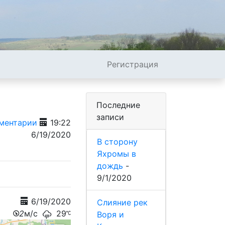
Регистрация
Последние
записи
ментарии
19:22
6/19/2020
В сторону
Яхромы в
дождь
-
9/1/2020
6/19/2020
Слияние рек
2
м/с
29
Воря и