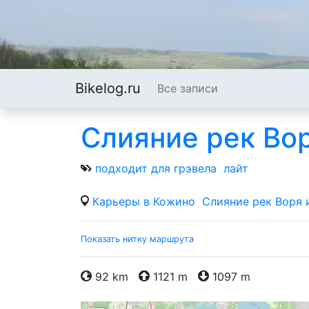
Bikelog.ru
Все записи
Слияние рек Во
подходит для грэвела
лайт
Карьеры в Кожино
Слияние рек Воря 
Показать нитку маршрута
92 km
1121 m
1097 m