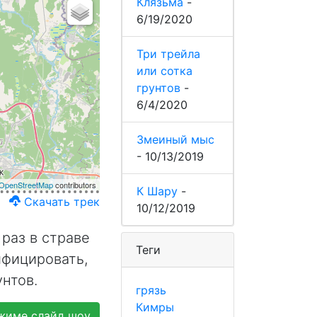
Клязьма
-
6/19/2020
Три трейла
или сотка
грунтов
-
6/4/2020
Змеиный мыс
-
10/13/2019
OpenStreetMap
contributors
К Шару
-
Скачать трек
10/12/2019
 раз в страве
Теги
ифицировать,
нтов.
грязь
Кимры
жиме слайд шоу