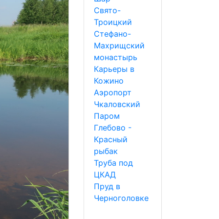
Свято-
Троицкий
Стефано-
Махрищский
монастырь
Карьеры в
Кожино
Аэропорт
Чкаловский
Паром
Глебово -
Красный
рыбак
Труба под
ЦКАД
Пруд в
Черноголовке