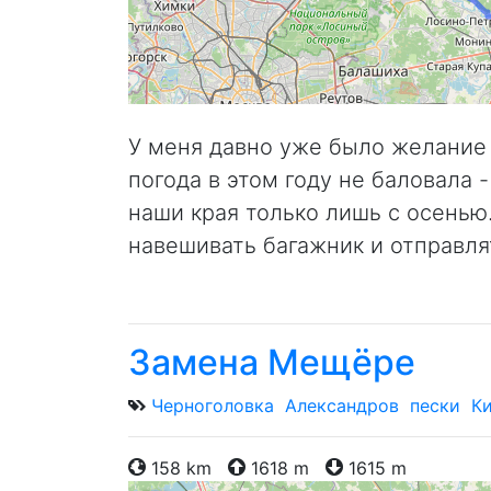
У меня давно уже было желание 
погода в этом году не баловала
наши края только лишь с осенью
навешивать багажник и отправлят
Замена Мещёре
Черноголовка
Александров
пески
К
158 km
1618 m
1615 m