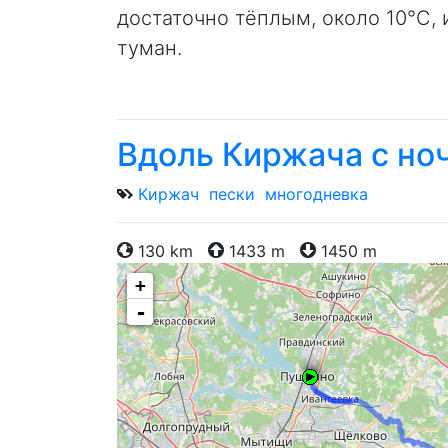
достаточно тёплым, около 10°C, 
туман.
Вдоль Киржача с ноч
Киржач
пески
многодневка
130 km
1433 m
1450 m
+
-