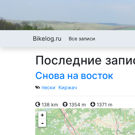
Bikelog.ru
Все записи
Последние запис
Снова на восток
пески
Киржач
138 km
1354 m
1371 m
+
-