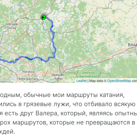
Leaflet
| Map data ©
OpenStreetMap
con
одным, обычные мои маршруты катания,
лись в грязевые лужи, что отбивало всякую
ня есть друг Валера, который, являясь опытн
орох маршрутов, которые не превращаются в
ждей.