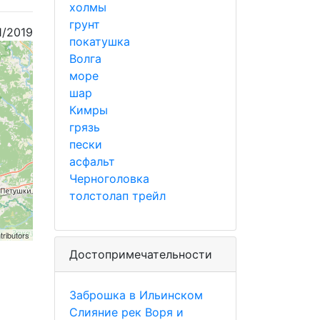
холмы
грунт
1/2019
покатушка
Волга
море
шар
Кимры
грязь
пески
асфальт
Черноголовка
толстолап трейл
tributors
Достопримечательности
Заброшка в Ильинском
Слияние рек Воря и