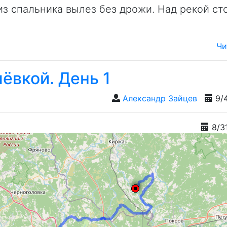
из спальника вылез без дрожи. Над рекой ст
Чи
ёвкой. День 1
Александр Зайцев
9/
8/3