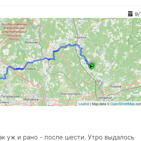
9/
Leaflet
| Map data ©
OpenStreetMap
con
к уж и рано - после шести. Утро выдалось