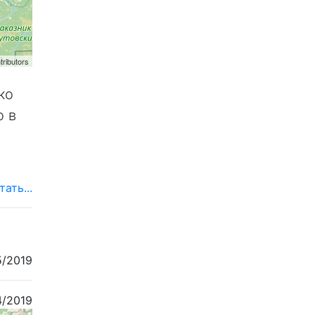
tributors
ко
о в
тать...
5/2019
4/2019