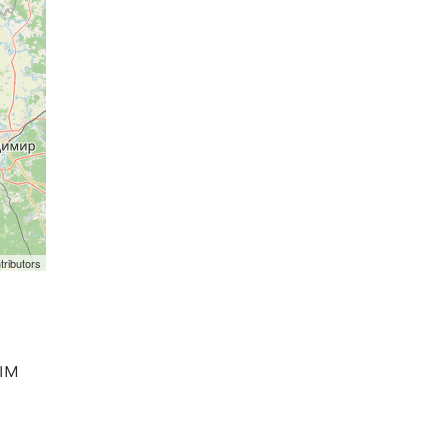
tributors
ым