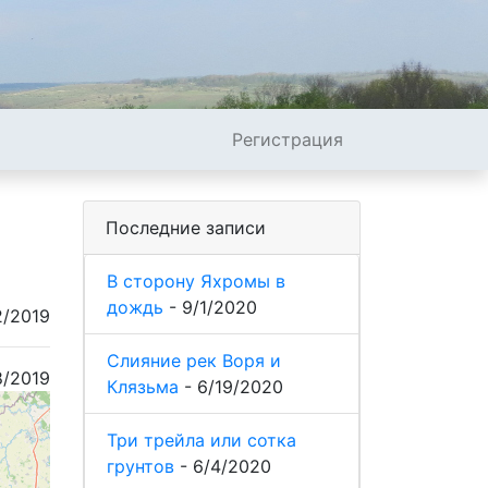
Регистрация
Последние записи
В сторону Яхромы в
дождь
-
9/1/2020
2/2019
Слияние рек Воря и
8/2019
Клязьма
-
6/19/2020
Три трейла или сотка
грунтов
-
6/4/2020