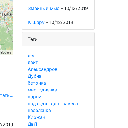
Змеиный мыс
-
10/13/2019
К Шару
-
10/12/2019
Теги
tributors
лес
лайт
Александров
Дубна
бетонка
многодневка
тать...
корни
подходит для грэвела
населёнка
Киржач
ДвЛ
7/2019