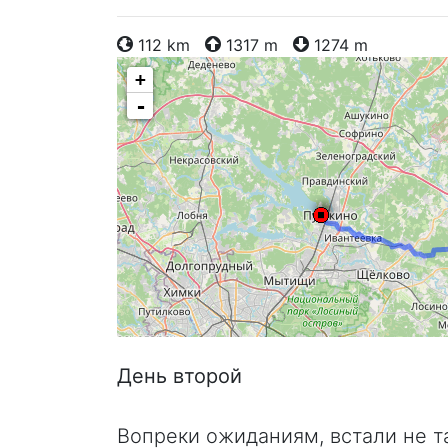
112 km
1317 m
1274 m
+
-
День второй
Вопреки ожиданиям, встали не та