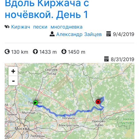
Вдоль Киржача с
ночёвкой. День 1
Киржач
пески
многодневка
Александр Зайцев
9/4/2019
130 km
1433 m
1450 m
8/31/2019
+
-