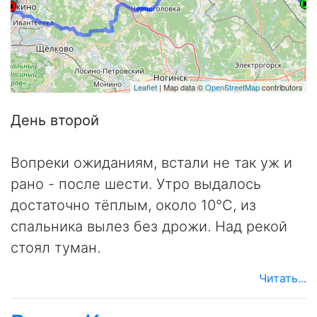
Leaflet
| Map data ©
OpenStreetMap
contributors
День второй
Вопреки ожиданиям, встали не так уж и
рано - после шести. Утро выдалось
достаточно тёплым, около 10°C, из
спальника вылез без дрожи. Над рекой
стоял туман.
Читать...