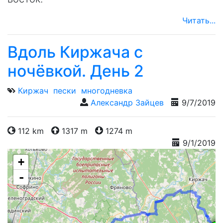
Читать...
Вдоль Киржача с
ночёвкой. День 2
Киржач
пески
многодневка
Александр Зайцев
9/7/2019
112 km
1317 m
1274 m
9/1/2019
+
-