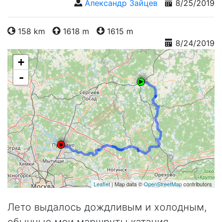
Александр Зайцев
8/25/2019
158 km
1618 m
1615 m
8/24/2019
+
-
Leaflet
| Map data ©
OpenStreetMap
contributors
Лето выдалось дождливым и холодным,