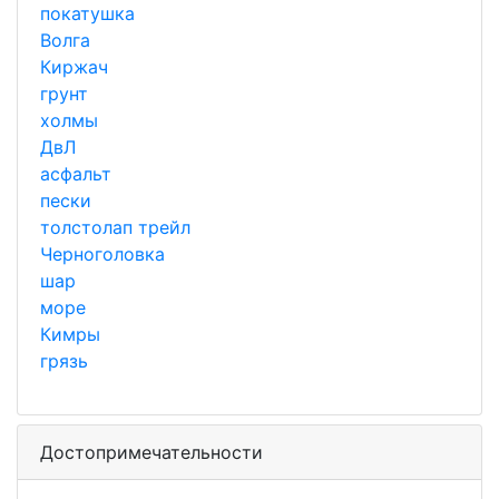
покатушка
Волга
Киржач
грунт
холмы
ДвЛ
асфальт
пески
толстолап трейл
Черноголовка
шар
море
Кимры
грязь
Достопримечательности