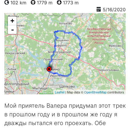
102 km
1779 m
1773 m
5/16/2020
+
-
Leaflet
| Map data ©
OpenStreetMap
contributors
Мой приятель Валера придумал этот трек
в прошлом году и в прошлом же году я
дважды пытался его проехать. Обе