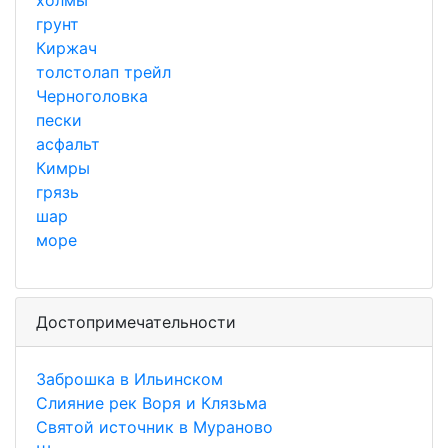
холмы
грунт
Киржач
толстолап трейл
Черноголовка
пески
асфальт
Кимры
грязь
шар
море
Достопримечательности
Заброшка в Ильинском
Слияние рек Воря и Клязьма
Святой источник в Мураново