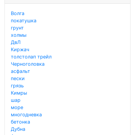
Волга
покатушка
грунт
холмы
ДвЛ
Киржач
толстолап трейл
Черноголовка
асфальт
пески
грязь
Кимры
шар
море
многодневка
бетонка
Дубна