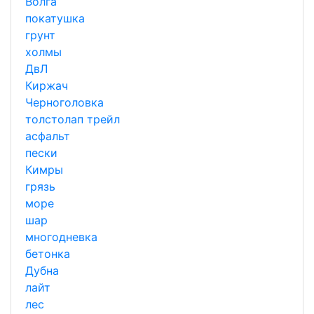
Волга
покатушка
грунт
холмы
ДвЛ
Киржач
Черноголовка
толстолап трейл
асфальт
пески
Кимры
грязь
море
шар
многодневка
бетонка
Дубна
лайт
лес