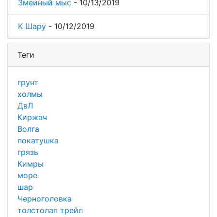
Змеиный мыс
-
10/13/2019
К Шару
-
10/12/2019
Теги
грунт
холмы
ДвЛ
Киржач
Волга
покатушка
грязь
Кимры
море
шар
Черноголовка
толстолап трейл